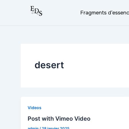
Aller
au
Fragments d’essen
contenu
desert
Videos
Post with Vimeo Video
admin
/
28 janvier 2025