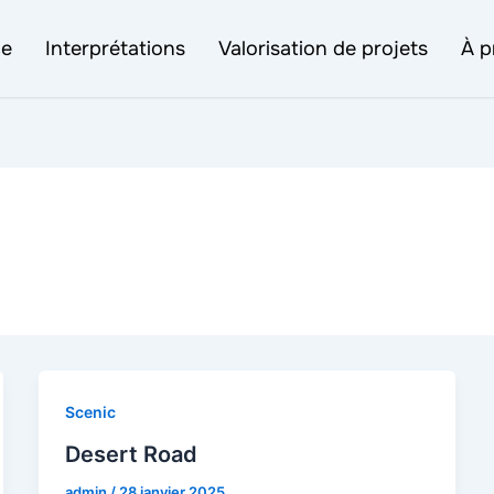
ce
Interprétations
Valorisation de projets
À p
Scenic
Desert Road
admin
/
28 janvier 2025